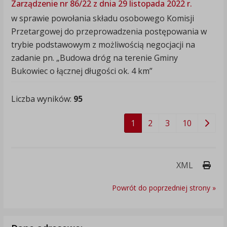
Zarządzenie nr 86/22 z dnia 29 listopada 2022 r.
w sprawie powołania składu osobowego Komisji
Przetargowej do przeprowadzenia postępowania w
trybie podstawowym z możliwością negocjacji na
zadanie pn. „Budowa dróg na terenie Gminy
Bukowiec o łącznej długości ok. 4 km”
Liczba wyników:
95
1
2
3
10
Druk
XML
Powrót do poprzedniej strony »