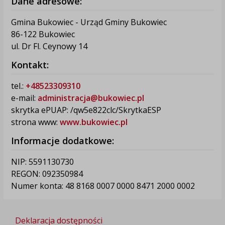
Dane adresowe:
Gmina Bukowiec - Urząd Gminy Bukowiec
86-122 Bukowiec
ul. Dr Fl. Ceynowy 14
Kontakt:
tel.:
+48523309310
e-mail:
administracja@bukowiec.pl
skrytka ePUAP: /qw5e822clc/SkrytkaESP
strona www:
www.bukowiec.pl
Informacje dodatkowe:
NIP: 5591130730
REGON: 092350984
Numer konta: 48 8168 0007 0000 8471 2000 0002
Deklaracja dostępności