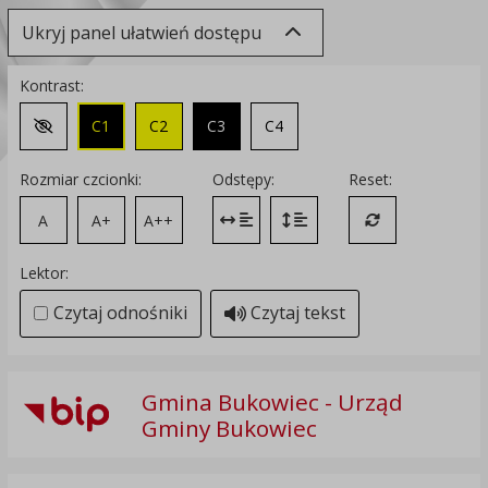
Ukryj panel ułatwień dostępu
Kontrast:
C1
C2
C3
C4
Zmień kontrast na domyślny
Rozmiar czcionki:
Odstępy:
Reset:
A
A+
A++
Zmień odstęp między literami
Zmień interlinię i margines
Przywróć ustawi
Lektor:
Czytaj odnośniki
Czytaj tekst
Gmina Bukowiec - Urząd
Gminy Bukowiec