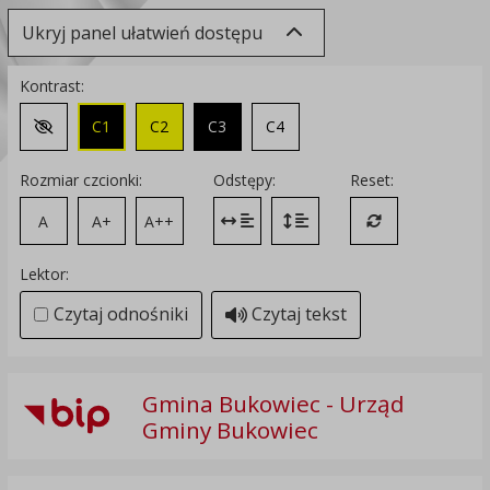
Ukryj panel ułatwień dostępu
Kontrast:
C1
C2
C3
C4
Zmień kontrast na domyślny
Rozmiar czcionki:
Odstępy:
Reset:
A
A+
A++
Zmień odstęp między literami
Zmień interlinię i margines
Przywróć ustawi
Lektor:
Czytaj odnośniki
Czytaj tekst
Gmina Bukowiec - Urząd
Gminy Bukowiec