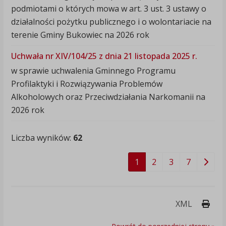
podmiotami o których mowa w art. 3 ust. 3 ustawy o
działalności pożytku publicznego i o wolontariacie na
terenie Gminy Bukowiec na 2026 rok
Uchwała nr XIV/104/25 z dnia 21 listopada 2025 r.
w sprawie uchwalenia Gminnego Programu
Profilaktyki i Rozwiązywania Problemów
Alkoholowych oraz Przeciwdziałania Narkomanii na
2026 rok
Liczba wyników:
62
1
2
3
7
Druk
XML