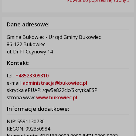
Powrót do poprzedniej strony »
Dane adresowe:
Gmina Bukowiec - Urząd Gminy Bukowiec
86-122 Bukowiec
ul. Dr Fl. Ceynowy 14
Kontakt:
tel.:
+48523309310
e-mail:
administracja@bukowiec.pl
skrytka ePUAP: /qw5e822clc/SkrytkaESP
strona www:
www.bukowiec.pl
Informacje dodatkowe:
NIP: 5591130730
REGON: 092350984
Numer konta: 48 8168 0007 0000 8471 2000 0002