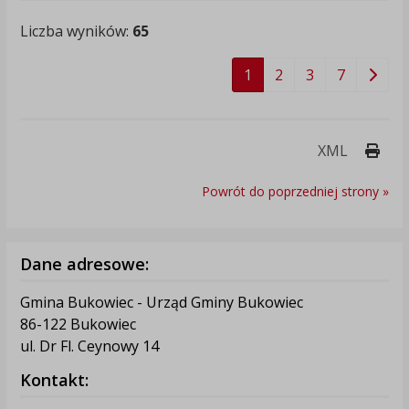
Liczba wyników:
65
1
2
3
7
Druk
XML
Powrót do poprzedniej strony »
Dane adresowe:
Gmina Bukowiec - Urząd Gminy Bukowiec
86-122 Bukowiec
ul. Dr Fl. Ceynowy 14
Kontakt: