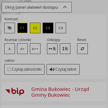
Ukryj panel ułatwień dostępu
Kontrast:
C1
C2
C3
C4
Zmień kontrast na domyślny
Rozmiar czcionki:
Odstępy:
Reset:
A
A+
A++
Zmień odstęp między literami
Zmień interlinię i margines
Przywróć ustawi
Lektor:
Czytaj odnośniki
Czytaj tekst
Gmina Bukowiec - Urząd
Gminy Bukowiec