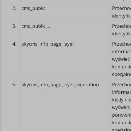
2.
cms_public
Przecho
identyfik
3.
cms_public_...
Przecho
identyfik
4.
skycms_info_page_layer
Przecho
informac
wyświetl
komunik
specjal
5.
skycms_info_page_layer_expiration
Przecho
informac
kiedy ni
wyświetl
ponown
komunik
specjal