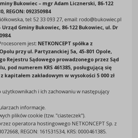
miny Bukowiec – mgr Adam Licznerski, 86-122
730, REGON: 092350984
ółkowska, tel: 52 33 093 27, email: rodo@bukowiec.pl
 Urząd Gminy Bukowiec, 86-122 Bukowiec, ul. Dr
50984
.
rocesorem jest:
NETKONCEPT spółka z
polu przy ul. Partyzanckiej 5a, 45-801 Opole,
ego Rejestru Sądowego prowadzonego przez Sąd
lu, pod numerem KRS 461385, posługującą się
 z kapitałem zakładowym w wysokości 5 000 zł
 o użytkownikach i ich zachowaniu w następujący
arzach informacje.
h plików cookie (tzw. "ciasteczek").
przez operatora hostingowego NETKONCEPT Sp. z
543072668, REGON: 161531534, KRS: 0000461385.