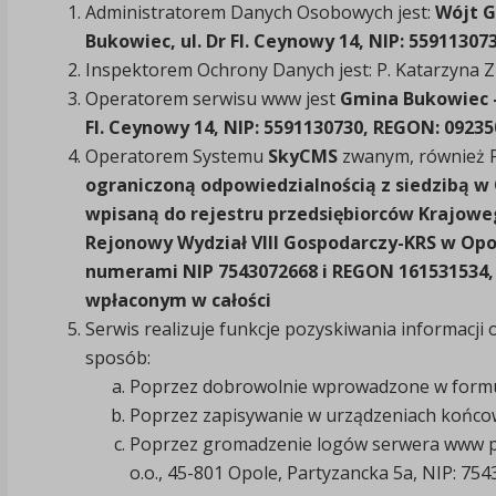
Administratorem Danych Osobowych jest:
Wójt G
Bukowiec, ul. Dr Fl. Ceynowy 14, NIP: 5591130
Inspektorem Ochrony Danych jest: P. Katarzyna Zi
Operatorem serwisu www jest
Gmina Bukowiec -
Fl. Ceynowy 14, NIP: 5591130730, REGON: 0923
Operatorem Systemu
SkyCMS
zwanym, również P
ograniczoną odpowiedzialnością z siedzibą w O
wpisaną do rejestru przedsiębiorców Krajow
Rejonowy Wydział VIII Gospodarczy-KRS w Opo
numerami NIP 7543072668 i REGON 161531534,
wpłaconym w całości
Serwis realizuje funkcje pozyskiwania informacji
sposób:
Poprzez dobrowolnie wprowadzone w formul
Poprzez zapisywanie w urządzeniach końcowyc
Poprzez gromadzenie logów serwera www 
o.o., 45-801 Opole, Partyzancka 5a, NIP: 7