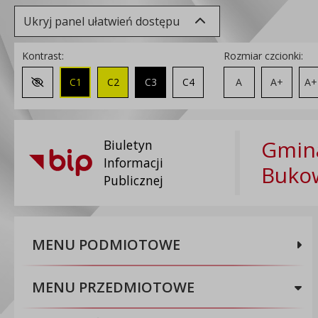
Ukryj panel ułatwień dostępu
Kontrast:
Rozmiar czcionki:
C1
C2
C3
C4
A
A+
A+
Zmień kontrast na domyślny
Gmina
Biuletyn
Informacji
Buko
Publicznej
MENU PODMIOTOWE
MENU PRZEDMIOTOWE