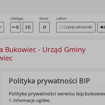
Odstępy:
Reset:
Lektor:
Czytaj odnośniki
+
Zmień odstęp między literami
Zmień interlinię i margines między paragrafami
Przywróć ustawienia domyślne
 Bukowiec - Urząd Gminy
wiec
Polityka prywatności BIP
Polityka prywatności serwisu bip.bukowiec
1. Informacje ogólne.