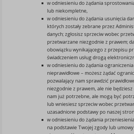
w odniesieniu do żądania sprostowani
lub niekompletne,
w odniesieniu do żądania usunięcia dan
których zostały zebrane przez Adminis
danych; zgłosisz sprzeciw wobec prze
przetwarzane niezgodnie z prawem; da
obowiązku wynikającego z przepisu pr
świadczeniem usług drogą elektronicz
w odniesieniu do żądania ograniczenia
nieprawidłowe – możesz żądać ogranic
pozwalający nam sprawdzić prawidłow
niezgodnie z prawem, ale nie będziesz 
nam już potrzebne, ale mogą być potr
lub wniesiesz sprzeciw wobec przetwar
uzasadnione podstawy po naszej stron
w odniesieniu do żądania przeniesieni
na podstawie Twojej zgody lub umowy 