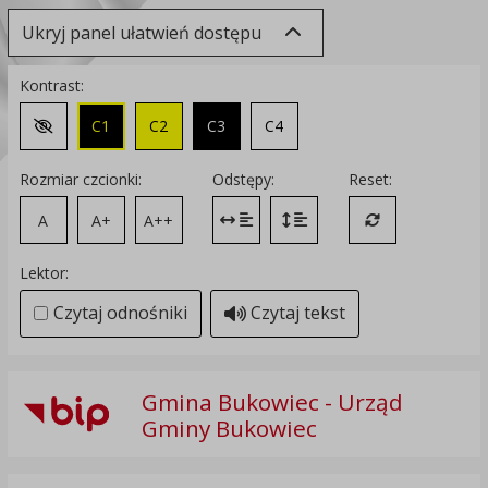
Ukryj panel ułatwień dostępu
Kontrast:
C1
C2
C3
C4
Zmień kontrast na domyślny
Rozmiar czcionki:
Odstępy:
Reset:
A
A+
A++
Zmień odstęp między literami
Zmień interlinię i margines
Przywróć ustawi
Lektor:
Czytaj odnośniki
Czytaj tekst
Gmina Bukowiec - Urząd
Gminy Bukowiec