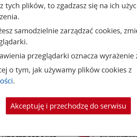
sz tych plików, to zgadzasz się na ich uży
zenia.
żesz samodzielnie zarządzać cookies, zmi
glądarki.
Kontakt:
awienia przeglądarki oznacza wyrażenie 
tel.:
+48523309310
e-mail:
administracja@bukowiec.pl
cej o tym, jak używamy plików cookies z
skrytka ePUAP: /qw5e822clc/SkrytkaESP
strona www:
www.bukowiec.pl
ości
.
Akceptuję i przechodzę do serwisu