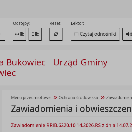
Odstępy:
Reset:
Lektor:
Czytaj odnośniki
+
Zmień odstęp między literami
Zmień interlinię i margines między paragrafami
Przywróć ustawienia domyślne
 Bukowiec - Urząd Gminy
wiec
Menu przedmiotowe
Ochrona środowiska
Zawiadomieni
Zawiadomienia i obwieszczen
Zawiadomienie RRiB.6220.10.14.2026.RS z dnia 14.07.2