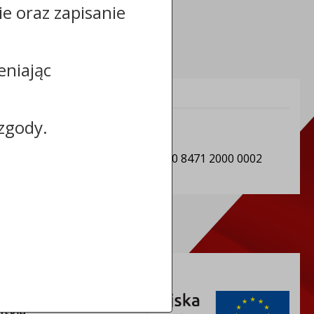
cie oraz zapisanie
eniając
Informacje dodatkowe:
zgody.
NIP: 5591130730
REGON: 092350984
Numer konta: 48 8168 0007 0000 8471 2000 0002