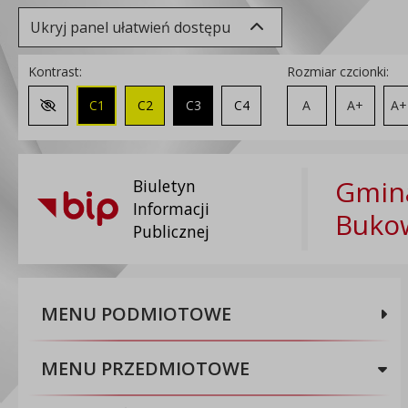
Ukryj panel ułatwień dostępu
Kontrast:
Rozmiar czcionki:
C1
C2
C3
C4
A
A+
A+
Zmień kontrast na domyślny
Gmina
Biuletyn
Informacji
Buko
Publicznej
MENU PODMIOTOWE
MENU PRZEDMIOTOWE