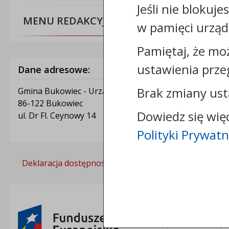
Jeśli nie blokuje
MENU REDAKCYJNE
w pamięci urząd
Pamiętaj, że mo
ustawienia prze
Dane adresowe:
Brak zmiany ust
Gmina Bukowiec - Urząd Gminy Bukowiec
86-122 Bukowiec
Dowiedz się wię
ul. Dr Fl. Ceynowy 14
Polityki Prywatn
Deklaracja dostępności
Polityka prywatności