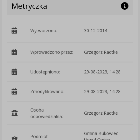
Metryczka
p
Wytworzono:
30-12-2014
W
Wprowadzono przez:
Grzegorz Radtke
Udostępniono:
29-08-2023, 14:28
Zmodyfikowano:
29-08-2023, 14:28
p
Osoba
Grzegorz Radtke
odpowiedzialna:
Gmina Bukowiec -
Podmiot
Urząd Gminy
O