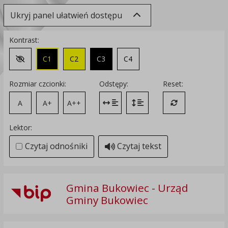
Ukryj panel ułatwień dostępu
Kontrast:
C1
C2
C3
C4
Zmień kontrast na domyślny
Rozmiar czcionki:
Odstępy:
Reset:
A
A+
A++
Zmień odstęp między literami
Zmień interlinię i margines
Przywróć ustawi
Lektor:
Czytaj odnośniki
Czytaj tekst
Gmina Bukowiec - Urząd
Gminy Bukowiec