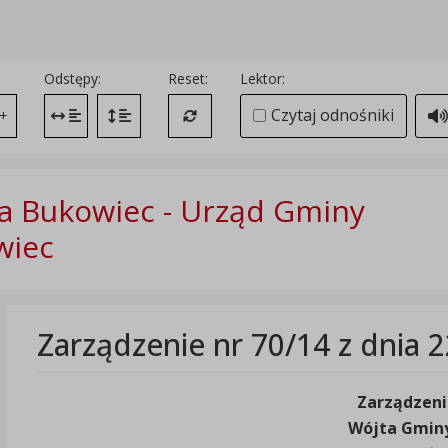
Odstępy:
Reset:
Lektor:
Czytaj odnośniki
+
Zmień odstęp między literami
Zmień interlinię i margines między paragrafami
Przywróć ustawienia domyślne
 Bukowiec - Urząd Gminy
wiec
Zarządzenie nr 70/14 z dnia 
Zarządzeni
Wójta Gmin