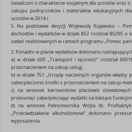
świadczeń o charakterze socjalnym dla uczniów oraz o
zakupu podręczników i materiałów edukacyjnych 
uczniów w 2014 r.
5. Na podstawie decyzji Wojewody Kujawsko – Pomo
dochodów i wydatków w dziale 852 rozdział 85295 o 
zadań realizowanych w ramach programu „Pomoc państ
2. Ponadto w planie wydatków dokonano następujących
a) w dziale 600 „Transport i łączność” rozdział 600
przeznaczeniem na zakup usług,
b) w dziale 751 „Urzędy naczelnych organów władzy 
zabezpieczono środki z przeznaczeniem na zakup mate
c) na wniosek kierowników placówek oświatowych
przesunięć zabezpieczając wydatki na bieżące funkcj
d) na wniosek Pełnomocnika Wójta ds. Profilaktyk
„Przeciwdziałanie alkoholizmowi” dokonano przesu
wyposażenia.