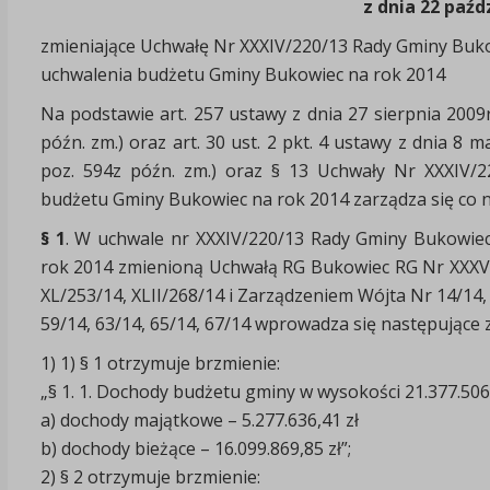
z dnia 22 paźd
zmieniające Uchwałę Nr XXXIV/220/13 Rady Gminy Buko
uchwalenia budżetu Gminy Bukowiec na rok 2014
Na podstawie art. 257 ustawy z dnia 27 sierpnia 2009r.
późn. zm.) oraz art. 30 ust. 2 pkt. 4 ustawy z dnia 8 
poz. 594z późn. zm.) oraz § 13 Uchwały Nr XXXIV/
budżetu Gminy Bukowiec na rok 2014 zarządza się co n
§ 1
. W uchwale nr XXXIV/220/13 Rady Gminy Bukowie
rok 2014 zmienioną Uchwałą RG Bukowiec RG Nr XXXV/2
XL/253/14, XLII/268/14 i Zarządzeniem Wójta Nr 14/14, 2
59/14, 63/14, 65/14, 67/14 wprowadza się następujące 
1) 1) § 1 otrzymuje brzmienie:
„§ 1. 1. Dochody budżetu gminy w wysokości 21.377.506,
a) dochody majątkowe – 5.277.636,41 zł
b) dochody bieżące – 16.099.869,85 zł”;
2) § 2 otrzymuje brzmienie: