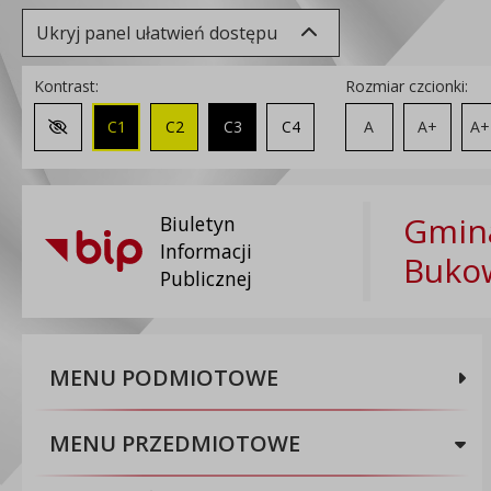
Ukryj panel ułatwień dostępu
Kontrast:
Rozmiar czcionki:
C1
C2
C3
C4
A
A+
A+
Zmień kontrast na domyślny
Gmina
Biuletyn
Informacji
Buko
Publicznej
MENU PODMIOTOWE
MENU PRZEDMIOTOWE