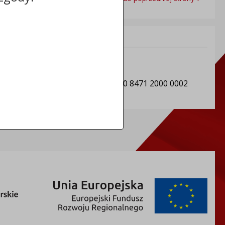
Informacje dodatkowe:
NIP: 5591130730
REGON: 092350984
Numer konta: 48 8168 0007 0000 8471 2000 0002