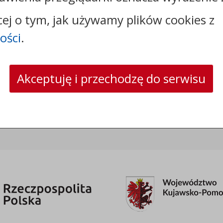
cej o tym, jak używamy plików cookies z
ości
.
Kontakt:
tel.:
+48523309310
e-mail:
administracja@bukowiec.pl
Akceptuję i przechodzę do serwisu
skrytka ePUAP: /qw5e822clc/SkrytkaESP
strona www:
www.bukowiec.pl