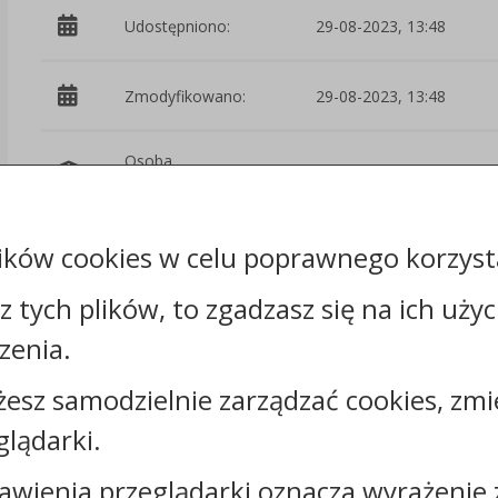
Udostępniono:
29-08-2023, 13:48
Zmodyfikowano:
29-08-2023, 13:48
Osoba
Grzegorz Radtke
odpowiedzialna:
Gmina Bukowiec -
ików cookies w celu poprawnego korzysta
Podmiot
Urząd Gminy
udostępniający:
Bukowiec
sz tych plików, to zgadzasz się na ich uży
zenia.
Załączniki
żesz samodzielnie zarządzać cookies, zmi
Rejestr zmian
glądarki.
awienia przeglądarki oznacza wyrażenie 