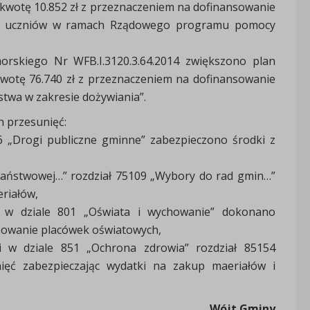
 kwotę 10.852 zł z przeznaczeniem na dofinansowanie
dla uczniów w ramach Rządowego programu pomocy
rskiego Nr WFB.I.3120.3.64.2014 zwiększono plan
kwotę 76.740 zł z przeznaczeniem na dofinansowanie
wa w zakresie dożywiania”.
 przesunięć:
16 „Drogi publiczne gminne” zabezpieczono środki z
państwowej…” rozdział 75109 „Wybory do rad gmin…”
riałów,
 w dziale 801 „Oświata i wychowanie” dokonano
onowanie placówek oświatowych,
i w dziale 851 „Ochrona zdrowia” rozdział 85154
nięć zabezpieczając wydatki na zakup maeriałów i
Wójt Gminy