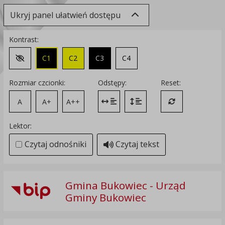
Ukryj panel ułatwień dostępu
Kontrast:
C1
C2
C3
C4
Zmień kontrast na domyślny
Rozmiar czcionki:
Odstępy:
Reset:
A
A+
A++
Zmień odstęp między literami
Zmień interlinię i margines
Przywróć ustawi
Lektor:
Czytaj odnośniki
Czytaj tekst
Gmina Bukowiec - Urząd
Gminy Bukowiec