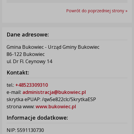
Powrót do poprzedniej strony »
Dane adresowe:
Gmina Bukowiec - Urząd Gminy Bukowiec
86-122 Bukowiec
ul. Dr Fl. Ceynowy 14
Kontakt:
tel.:
+48523309310
e-mail:
administracja@bukowiec.pl
skrytka ePUAP: /qw5e822clc/SkrytkaESP
strona www:
www.bukowiec.pl
Informacje dodatkowe:
NIP: 5591130730