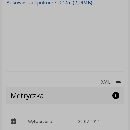
Bukowiec za I półrocze 2014 r. (2,29MB)
Druk
XML
Metryczka
p
Wytworzono:
30-07-2014
K