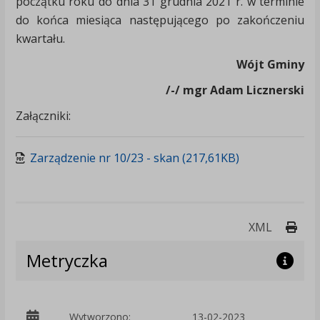
początku roku do dnia 31 grudnia 2021 r. w terminie
do końca miesiąca następującego po zakończeniu
kwartału.
Wójt Gminy
/-/ mgr Adam Licznerski
Załączniki:
Zarządzenie nr 10/23 - skan (217,61KB)
Druk
XML
Metryczka
p
Wytworzono:
13-02-2023