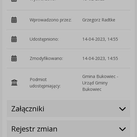
W
Wprowadzono przez:
Grzegorz Radtke
Udostępniono:
14-04-2023, 14:55
Zmodyfikowano:
14-04-2023, 14:55
p
Gmina Bukowiec -
Podmiot
Urząd Gminy
O
udostępniający:
Bukowiec
Załączniki
Rejestr zmian