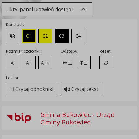
Ukryj panel ułatwień dostępu
Kontrast:
C1
C2
C3
C4
Zmień kontrast na domyślny
Rozmiar czcionki:
Odstępy:
Reset:
A
A+
A++
Zmień odstęp między literami
Zmień interlinię i margines
Przywróć ustawi
Lektor:
Czytaj odnośniki
Czytaj tekst
Gmina Bukowiec - Urząd
Gminy Bukowiec