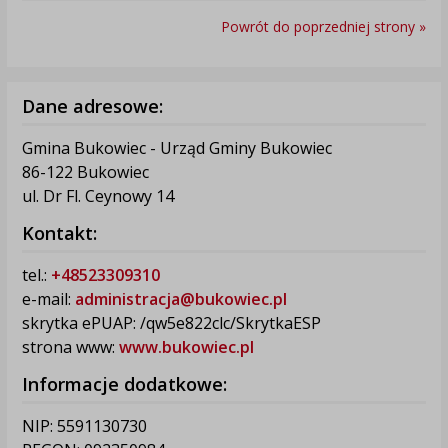
Powrót do poprzedniej strony »
Dane adresowe:
Gmina Bukowiec - Urząd Gminy Bukowiec
86-122 Bukowiec
ul. Dr Fl. Ceynowy 14
Kontakt:
tel.:
+48523309310
e-mail:
administracja@bukowiec.pl
skrytka ePUAP: /qw5e822clc/SkrytkaESP
strona www:
www.bukowiec.pl
Informacje dodatkowe:
NIP: 5591130730